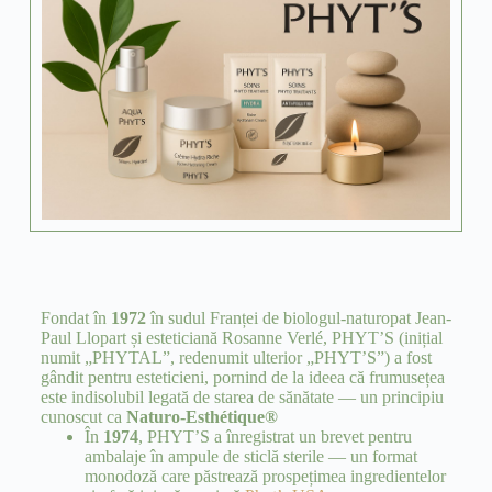
Fondat în
1972
în sudul Franței de biologul-naturopat Jean-
Paul Llopart și esteticiană Rosanne Verlé, PHYT’S (inițial
numit „PHYTAL”, redenumit ulterior „PHYT’S”) a fost
gândit pentru esteticieni, pornind de la ideea că frumusețea
este indisolubil legată de starea de sănătate — un principiu
cunoscut ca
Naturo-Esthétique®
În
1974
, PHYT’S a înregistrat un brevet pentru
ambalaje în ampule de sticlă sterile — un format
monodoză care păstrează prospețimea ingredientelor