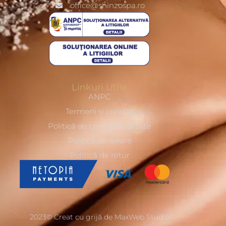
office@shinzospa.ro
Linkuri Utile
ANPC
Termeni și condiții
Politică de confidentialitate
Politică de livrare
Politică de retur
2023© Creat cu grijă de MaxWeb Studio