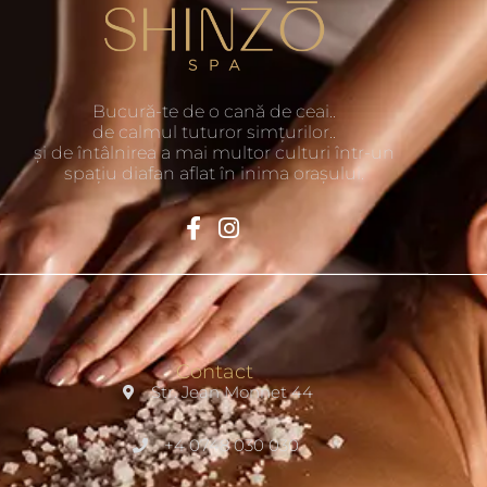
Bucură-te de o cană de ceai..
de calmul tuturor simțurilor..
și de întâlnirea a mai multor culturi într-un
spațiu diafan aflat în inima orașului.
Contact
Str. Jean Monnet 44
+4 0748 030 030