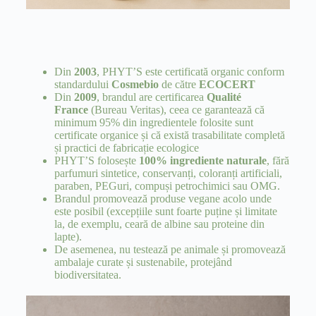
Din
2003
, PHYT’S este certificată organic conform
standardului
Cosmebio
de către
ECOCERT
Din
2009
, brandul are certificarea
Qualité
France
(Bureau Veritas), ceea ce garantează că
minimum 95% din ingredientele folosite sunt
certificate organice și că există trasabilitate completă
și practici de fabricație ecologice
PHYT’S folosește
100% ingrediente naturale
, fără
parfumuri sintetice, conservanți, coloranți artificiali,
paraben, PEGuri, compuși petrochimici sau OMG.
Brandul promovează produse vegane acolo unde
este posibil (excepțiile sunt foarte puține și limitate
la, de exemplu, ceară de albine sau proteine din
lapte).
De asemenea, nu testează pe animale și promovează
ambalaje curate și sustenabile, protejând
biodiversitatea.