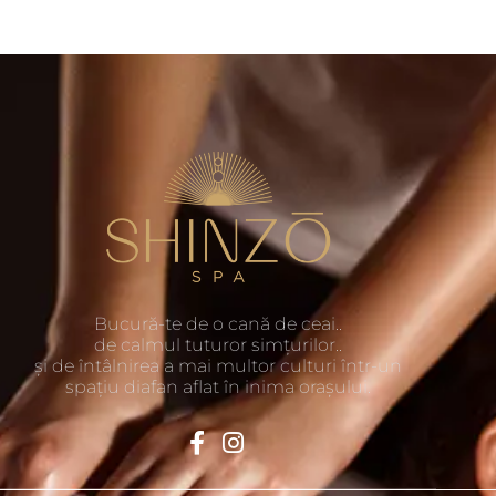
Bucură-te de o cană de ceai..
de calmul tuturor simțurilor..
și de întâlnirea a mai multor culturi într-un
spațiu diafan aflat în inima orașului.