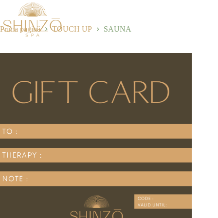
Selectează opțiunile
60,00
lei
Prima pagină
TOUCH UP
SAUNA