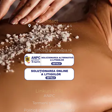
Contact
Str. Jean Monnet 44
+4 0748 030 030
office@shinzospa.ro
Linkuri Utile
ANPC
Termeni și condiții
Politică de confidentialitate