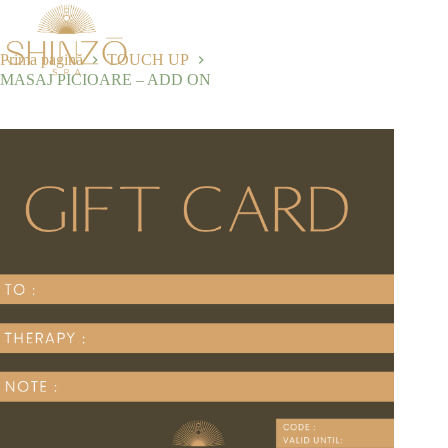
Selectează opțiunile
120,00
lei
Prima pagină
TOUCH UP
MASAJ PICIOARE – ADD ON