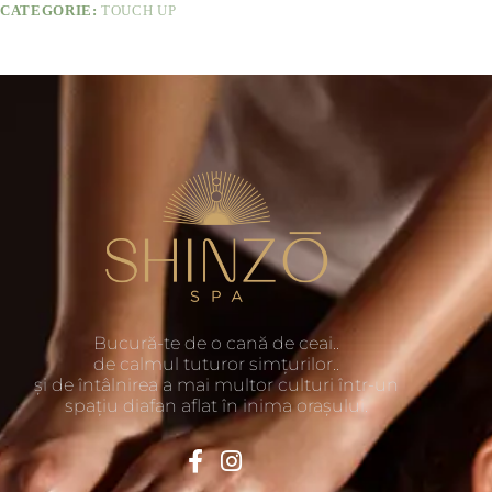
CATEGORIE:
TOUCH UP
Bucură-te de o cană de ceai..
de calmul tuturor simțurilor..
și de întâlnirea a mai multor culturi într-un
spațiu diafan aflat în inima orașului.