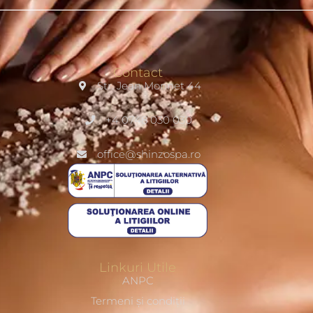
Contact
Str. Jean Monnet 44
+4 0748 030 030
office@shinzospa.ro
Linkuri Utile
ANPC
Termeni și condiții